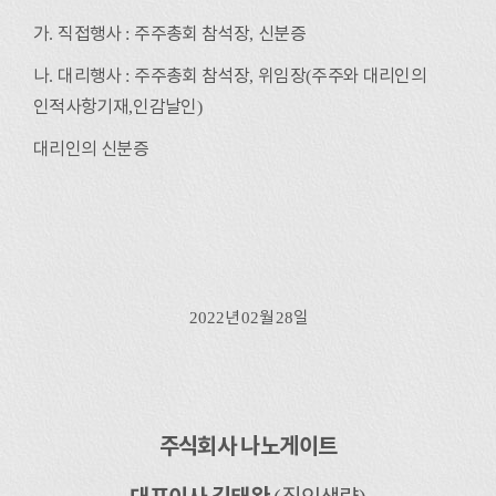
가
.
직접행사
:
주주총회 참석장
,
신분증
나
.
대리행사
:
주주총회 참석장
,
위임장
(
주주와 대리인의
인적사항기재
,
인감날인
)
대리인의 신분증
2022
년
02
월
28
일
주식회사 나노게이트