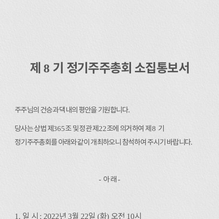
제
8
기 정기주주총회 소집통보서
주주님의 건승과 댁내의 평안을 기원합니다
.
당사는 상법 제
365
조 및 정관 제
22
조에 의거하여 제
8
기
정기주주총회를 아래와 같이 개최하오니 참석하여 주시기 바랍니다
.
-
아 래
-
1.
일 시
: 2022
년
3
월
22
일
(
화
)
오전
10
시