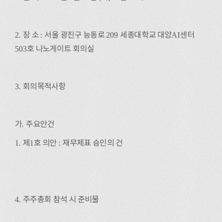
2.
장 소
:
서울 광진구 능동로
209
세종대학교 대양
AI
센터
503
호 나노게이트 회의실
3.
회의목적사항
가
.
주요안건
1.
제
1
호 의안
:
재무제표 승인의 건
4.
주주총회 참석 시 준비물